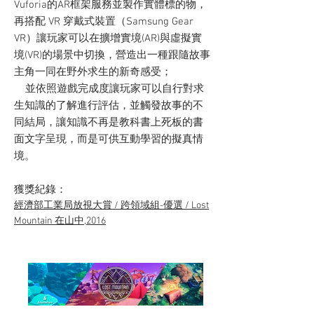
Vuforia的AR框架服務並製作實體標的物，
再搭配 VR 穿戴式裝置（Samsung Gear
VR）讓玩家可以在擴增實境(AR)與虛擬實
境(VR)的場景中切換，營造出一種跟隨故事
主角一同在野外求生的新奇感受；
並依照遊戲完成度讓玩家可以自行對求
生知識的了解進行評估，並觸發故事的不
同結局，讓知識不再是教科書上死板的書
面文字呈現，而是可供互動學習的擬真情
境。
​獲獎紀錄：
經濟部工業局放視大賞 / 跨領域組-優選 / Lost
Mountain 在山中,2016