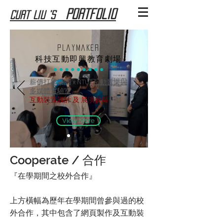
Portfolio
Curt Liu 's
PlayMaker
科技互動即興教育劇場
薪傳打擊樂團 x NTUT
互動音樂與
多媒體實驗室
​互動裝置設計 及 展演參與
View More
Cooperate / 合作
『在學期間之校外合作』
上方橫幅為歷年在學期間曾參與過的校
外合作，其中包含了網頁製作及互動裝