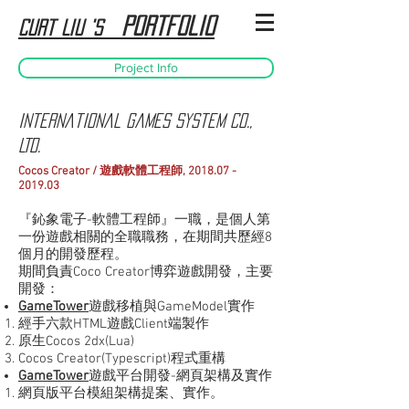
Portfolio
Curt Liu 's
Project Info
International Games System
CO.,
LTD.
Cocos Creator / 遊戲軟體工程師,
2018.07 -
2019.03
『鈊象電子-軟體工程師』一職，是個人第
一份遊戲相關的全職職務，在期間共歷經8
個月的開發歷程。
期間負責Coco Creator博弈遊戲開發，主要
開發：
GameTower
遊戲移植與GameModel實作
經手六款HTML遊戲Client端製作
原生Cocos 2dx(Lua)
Cocos Creator(Typescript)程式重構
GameTower
遊戲平台開發-網頁架構及實作
網頁版平台模組架構提案、實作
。