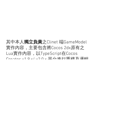
​其中本人
獨立負責
之Clinet 端GameModel
實作內容，主要包含將Cocos 2dx原有之
Lua實作內容，以TypeScript在Cocos
Creator v1.9.x/ v2.0.x 平台進行重構及邏輯
重現，其中項目包含
：
功能：中獎結算演出
功能：個人/大獎 中獎快顯(左上角橫幅)
功能：公頻聊天快顯(左下角區塊)
功能：跑馬燈(遊戲上方)
功能：Slot Bar (遊戲下方)
功能：自動玩面板(SlotBar 資訊頁
面)
功能：彩晶任務頁(SlotBar 資訊頁面)
功能：遊戲說明頁(SlotBar 資訊頁面)
功能：歷史轉數表(SlotBar 資訊頁面)
功能：可動式 未開轉數表(畫面左方)
​機制：換台、兌幣、多語系切換、非同步/