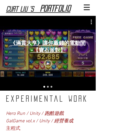
Portfolio
Curt Liu 's
《滿貫大亨》讓你贏錢的電動間
-【寶石派對】
Experimental Work
Hero Run / Unity / 跑酷遊戲
GalGame vol.x / Unity / 經營養成
主程式