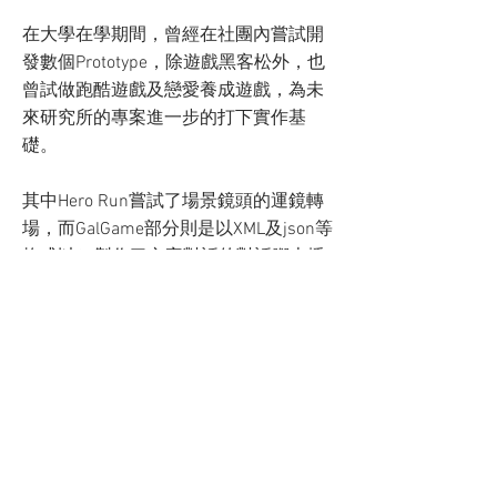
​在大學在學期間，曾經在社團內嘗試開
發數個Prototype，除遊戲黑客松外，也
曾試做跑酷遊戲及戀愛養成遊戲，為未
來研究所的專案進一步的打下實作基
礎。
​其中Hero Run嘗試了場景鏡頭的運鏡轉
場，而GalGame部分則是以XML及json等
格式以C#製作了文字對話的對話腳本播
放模組。
BACK
©
2018 - 2023
by Curt Liu.